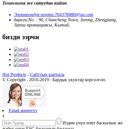
Технология же сатуудан кийин
Электрондук почта:
764378480@qq.com
дареги:
No .: 90, Chuncheng Town, Jurong, Zhengjiang,
Jiansu провинциясы, Кытай.
бизди ээрчи
Hot Products
-
Сайттын картасы
© Copyright - 2010-2019 : Бардык укуктар корголгон.
Email жөнөтүү
x
Издөө үчүн enter баскычын же
жабуу үчүн ESC баскычын басыңыз