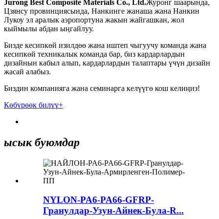
Jurong Best Composite Materials Co., Ltd.
Журонг шаарында,
Цзянсу провинциясында, Нанкинге жанаша жана Нанкин
Лукоу эл аралык аэропортуна жакын жайгашкан, жол
кыймылы абдан ыңгайлуу.
Бизде кесипкөй изилдөө жана иштеп чыгуучу команда жана
кесипкөй техникалык команда бар, биз кардарлардын
дизайнын кабыл алып, кардарлардын талаптары үчүн дизайн
жасай алабыз.
Биздин компанияга жана семинарга келүүгө кош келиңиз!
Көбүрөөк билүү+
ысык буюмдар
NYLON-PA6-PA66-GFRP-
Гранулдар-Узун-Айнек-Була-R...