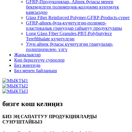
GFRP-Продукциялар- Айнек буласы менен
бекемделген полимердик-колдонмо күнүмдүк
камсыздоо
Glass Fiber Reinforced Polymer-GFRP-Products-сүрөт
GFRP-айнек-була-күчөтүлгөн-полимер-
пластикалык гранулдар сайынуу продуктулары
Long Glass Fiber Granules-PBT-Polybutylece
Terefthhalate күчөтүлгөн
Узун айнек буласы күчөтүлгөн гранулалар-
полипропилен- үлгү
Жаңылыктар
Көп берилүүчү суроолор
Биз жөнүндө
Биз менен байланыш
бизге кош келиңиз
БИЗ ЭҢ САПАТТУУ ПРОДУКЦИЯЛАРДЫ
СУНУШТАЙБЫЗ