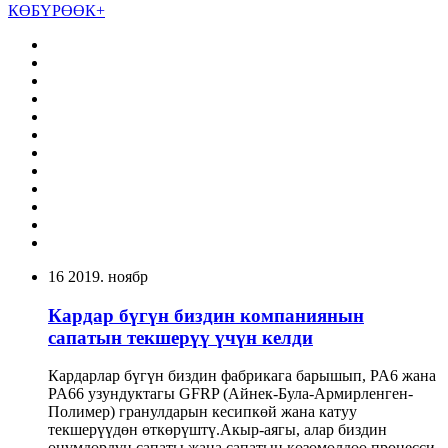
КӨБҮРӨӨК+
16
2019. ноябр
Кардар бүгүн биздин компаниянын
сапатын текшерүү үчүн келди
Кардарлар бүгүн биздин фабрикага барышып, PA6 жана
PA66 узундуктагы GFRP (Айнек-Була-Армирленген-
Полимер) гранулдарын кесипкөй жана катуу
текшерүүдөн өткөрүштү.Акыр-аягы, алар биздин
өнүмдөрдүн сапаты жана сапатын көзөмөлдөө процесси