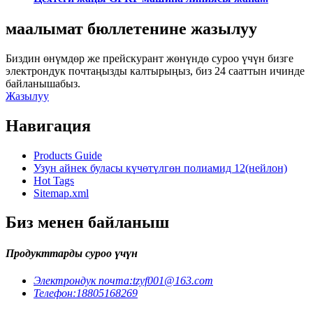
маалымат бюллетенине жазылуу
Биздин өнүмдөр же прейскурант жөнүндө суроо үчүн бизге
электрондук почтаңызды калтырыңыз, биз 24 сааттын ичинде
байланышабыз.
Жазылуу
Навигация
Products Guide
Узун айнек буласы күчөтүлгөн полиамид 12(нейлон)
Hot Tags
Sitemap.xml
Биз менен байланыш
Продукттарды суроо үчүн
Электрондук почта:
tzyf001@163.com
Телефон:
18805168269