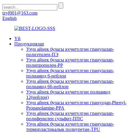
tzyf001@163.com
English
Үй
Продукциялар
Узун айнек буласы күчөтүлгөн гранулалар-
полиэтилен-ПЭ
Узун айнек буласы күчөтүлгөн гранулалар-
полипропилен-PP
Узун айнек буласы күчөтүлгөн гранулалар-
полиамид 6-нейлон
Узун айнек буласы күчөтүлгөн гранулалар-
полиамид 66-нейлон
Узун айнек буласы күчөтүлгөн полиамид
12(нейлон)
Узун айнек буласы күчөтүлгөн гранулдар-Phenyl-
Propanolamine-PPA
Узун айнек буласы күчөтүлгөн гранулалар-
полифенилен сульфит-ППС
Узун айнек буласы күчөтүлгөн гранулалар-
термопластикалык полиуретан-TPU