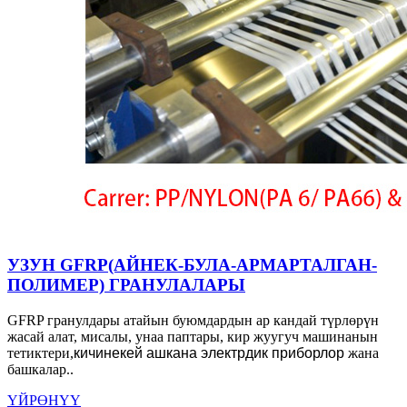
УЗУН GFRP(АЙНЕК-БУЛА-АРМАРТАЛГАН-
ПОЛИМЕР) ГРАНУЛАЛАРЫ
GFRP гранулдары атайын буюмдардын ар кандай түрлөрүн
жасай алат, мисалы, унаа паптары, кир жуугуч машинанын
тетиктери,
кичинекей
ашкана
электрдик
приборлор
жана
башкалар..
ҮЙРӨНҮҮ