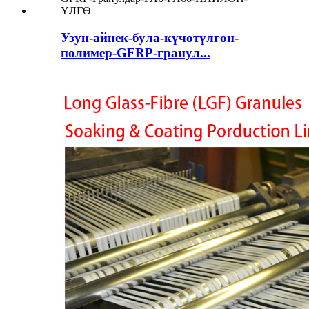
Узун-айнек-була-күчөтүлгөн-
полимер-GFRP-гранул...