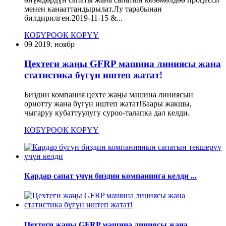
менен канааттандырылат.Лу тарабынан
билдирилген.2019-11-15 &...
КӨБҮРӨӨК КӨРҮҮ
09
2019. ноябр
Цехтеги жаңы GFRP машина линиясы жана
статистика бүгүн иштеп жатат!
Биздин компания цехте жаңы машина линиясын
орнотту жана бүгүн иштеп жатат!Баары жакшы,
чыгаруу кубаттуулугу суроо-талапка дал келди.
КӨБҮРӨӨК КӨРҮҮ
Кардар сапат үчүн биздин компанияга келди ...
Цехтеги жаңы GFRP машина линиясы жана...