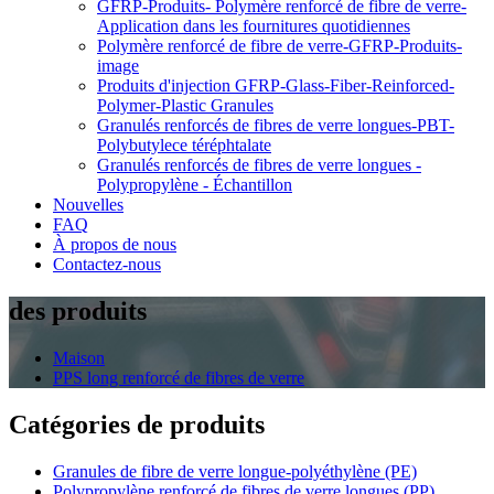
GFRP-Produits- Polymère renforcé de fibre de verre-
Application dans les fournitures quotidiennes
Polymère renforcé de fibre de verre-GFRP-Produits-
image
Produits d'injection GFRP-Glass-Fiber-Reinforced-
Polymer-Plastic Granules
Granulés renforcés de fibres de verre longues-PBT-
Polybutylece téréphtalate
Granulés renforcés de fibres de verre longues -
Polypropylène - Échantillon
Nouvelles
FAQ
À propos de nous
Contactez-nous
des produits
Maison
PPS long renforcé de fibres de verre
Catégories de produits
Granules de fibre de verre longue-polyéthylène (PE)
Polypropylène renforcé de fibres de verre longues (PP)