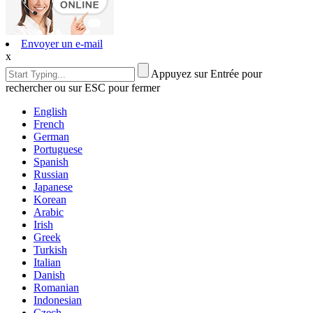
Envoyer un e-mail
x
Appuyez sur Entrée pour
rechercher ou sur ESC pour fermer
English
French
German
Portuguese
Spanish
Russian
Japanese
Korean
Arabic
Irish
Greek
Turkish
Italian
Danish
Romanian
Indonesian
Czech