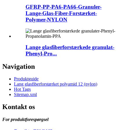
GFRP-PP-PA6-PA66-Granuler-
Lange-Glas-Fiber-Forstærket-
Polymer-NYLON
Lange glasfiberforstærkede granulat-
Phenyl-Pro...
Navigation
Produktguide
Lang glasfiberforstærket polyamid 12 (nylon)
Hot Tags
Sitemap.xml
Kontakt os
For produktforespørgsel