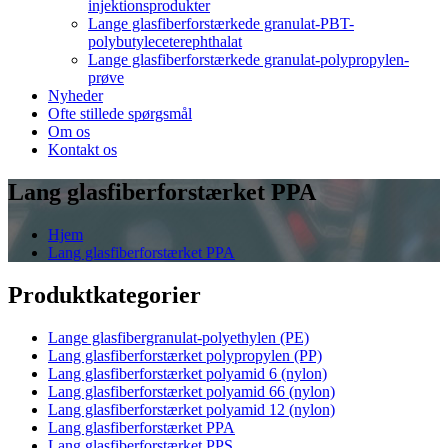
injektionsprodukter
Lange glasfiberforstærkede granulat-PBT-
polybutyleceterephthalat
Lange glasfiberforstærkede granulat-polypropylen-
prøve
Nyheder
Ofte stillede spørgsmål
Om os
Kontakt os
Lang glasfiberforstærket PPA
Hjem
Lang glasfiberforstærket PPA
Produktkategorier
Lange glasfibergranulat-polyethylen (PE)
Lang glasfiberforstærket polypropylen (PP)
Lang glasfiberforstærket polyamid 6 (nylon)
Lang glasfiberforstærket polyamid 66 (nylon)
Lang glasfiberforstærket polyamid 12 (nylon)
Lang glasfiberforstærket PPA
Lang glasfiberforstærket PPS