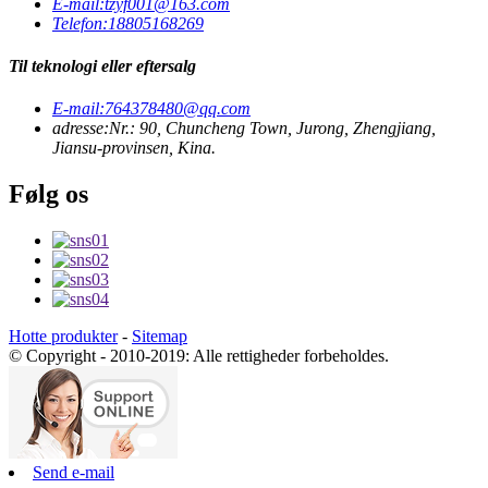
E-mail:
tzyf001@163.com
Telefon:
18805168269
Til teknologi eller eftersalg
E-mail:
764378480@qq.com
adresse:
Nr.: 90, Chuncheng Town, Jurong, Zhengjiang,
Jiansu-provinsen, Kina.
Følg os
Hotte produkter
-
Sitemap
© Copyright - 2010-2019: Alle rettigheder forbeholdes.
Send e-mail