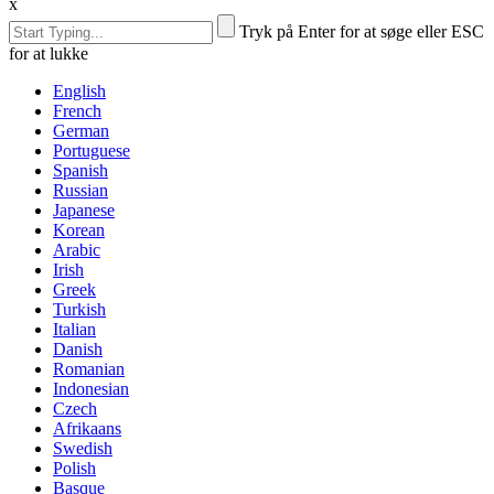
x
Tryk på Enter for at søge eller ESC
for at lukke
English
French
German
Portuguese
Spanish
Russian
Japanese
Korean
Arabic
Irish
Greek
Turkish
Italian
Danish
Romanian
Indonesian
Czech
Afrikaans
Swedish
Polish
Basque