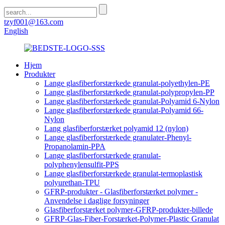
tzyf001@163.com
English
Hjem
Produkter
Lange glasfiberforstærkede granulat-polyethylen-PE
Lange glasfiberforstærkede granulat-polypropylen-PP
Lange glasfiberforstærkede granulat-Polyamid 6-Nylon
Lange glasfiberforstærkede granulat-Polyamid 66-
Nylon
Lang glasfiberforstærket polyamid 12 (nylon)
Lange glasfiberforstærkede granulater-Phenyl-
Propanolamin-PPA
Lange glasfiberforstærkede granulat-
polyphenylensulfit-PPS
Lange glasfiberforstærkede granulat-termoplastisk
polyurethan-TPU
GFRP-produkter - Glasfiberforstærket polymer -
Anvendelse i daglige forsyninger
Glasfiberforstærket polymer-GFRP-produkter-billede
GFRP-Glas-Fiber-Forstærket-Polymer-Plastic Granulat